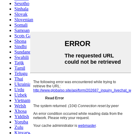
Sesotho
Sinhala
Slovak
Slovenian
Somali
Samoan
Scots Gaelic
Shona
Sindhi
Sundanese
Swahili
Tajik
Tamil
Telugu
Thai
Ukrainian
Urdu
Uzbek
Vietnamese
Welsh
Xhosa
Yiddish
Yoruba
Zulu
Kinyarwanda