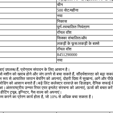
चीन
500 सेट/महीना
नया
निकास
पूर्ण-स्वचालित नियंत्रण
रॉयल वॉश
सिक्का संचालित/ऑप
लकड़ी के फूस/लकड़ी के बक्से
रॉयल वॉश
8451290000
नया
ाएं उपलब्ध हैं, प्रोग्राम संपादन के लिए आसान है।
ंग से मशीन को खराब होने और जंग लगने से बचा सकते हैं, सौंदर्यशास्त्र को बढ़ा 
ूल रूप से आयातित जापान बेयरिंग को अपनाएं, दोहरी दिशा में सुखाना, आगे और पीछ
लोडिंग को आसान बनाते हैं।बड़े लिंट कलेक्टर दरवाज़े का डिज़ाइन, दैनिक सफाई
रक्षा।अंतरराष्ट्रीय उन्नत रियर एयर इनलेट संरचना को अपनाएं, ऊर्जा की बचत करे
टिंग ट्यूब, इग्निटर, गैस वाल्व को अपनाएं।
े कम करने का प्रेरण कार्य होता है, जो 10% से अधिक बचा सकता है।