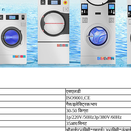
एसएलडी
ISO9001,CE
गैस/इलेक्ट्रिक/भाप
30-50 किग्रा
1p/220V/50Hz3p/380V/60Hz
35आर/मिनट
चौड़ाई950मिमी*गहराई1360मिमी*ऊंचा